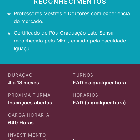
RECONHECIMENTOS
Professores Mestres e Doutores com experiência
de mercado.
Certificado de Pós-Graduação Lato Sensu
reconhecido pelo MEC, emitido pela Faculdade
Iguaçu.
DURAÇÃO
TURNOS
4 a 18 meses
EAD • a qualquer hora
PRÓXIMA TURMA
HORÁRIOS
Inscrições abertas
EAD (a qualquer hora)
CARGA HORÁRIA
640 Horas
INVESTIMENTO