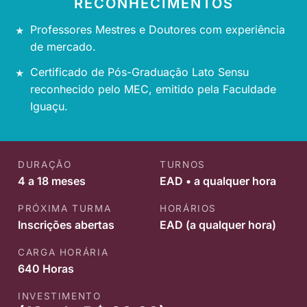
RECONHECIMENTOS
Professores Mestres e Doutores com experiência
de mercado.
Certificado de Pós-Graduação Lato Sensu
reconhecido pelo MEC, emitido pela Faculdade
Iguaçu.
DURAÇÃO
TURNOS
4 a 18 meses
EAD • a qualquer hora
PRÓXIMA TURMA
HORÁRIOS
Inscrições abertas
EAD (a qualquer hora)
CARGA HORÁRIA
640 Horas
INVESTIMENTO