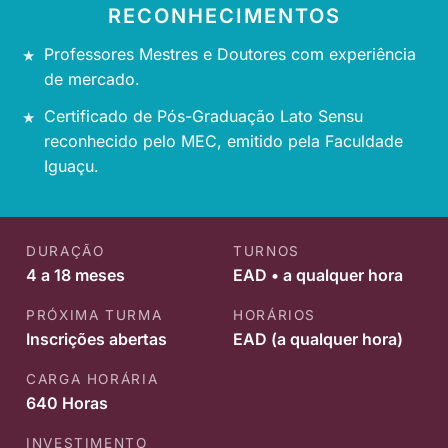
RECONHECIMENTOS
Professores Mestres e Doutores com experiência
de mercado.
Certificado de Pós-Graduação Lato Sensu
reconhecido pelo MEC, emitido pela Faculdade
Iguaçu.
DURAÇÃO
TURNOS
4 a 18 meses
EAD • a qualquer hora
PRÓXIMA TURMA
HORÁRIOS
Inscrições abertas
EAD (a qualquer hora)
CARGA HORÁRIA
640 Horas
INVESTIMENTO