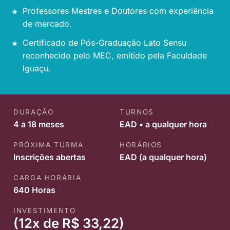
Professores Mestres e Doutores com experiência
de mercado.
Certificado de Pós-Graduação Lato Sensu
reconhecido pelo MEC, emitido pela Faculdade
Iguaçu.
DURAÇÃO
TURNOS
4 a 18 meses
EAD • a qualquer hora
PRÓXIMA TURMA
HORÁRIOS
Inscrições abertas
EAD (a qualquer hora)
CARGA HORÁRIA
640 Horas
INVESTIMENTO
(12x de R$ 33,22)