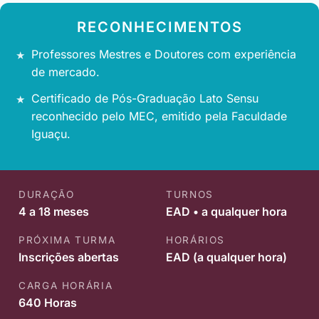
RECONHECIMENTOS
Professores Mestres e Doutores com experiência
de mercado.
Certificado de Pós-Graduação Lato Sensu
reconhecido pelo MEC, emitido pela Faculdade
Iguaçu.
DURAÇÃO
TURNOS
4 a 18 meses
EAD • a qualquer hora
PRÓXIMA TURMA
HORÁRIOS
Inscrições abertas
EAD (a qualquer hora)
CARGA HORÁRIA
640 Horas