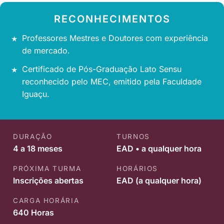
RECONHECIMENTOS
Professores Mestres e Doutores com experiência
de mercado.
Certificado de Pós-Graduação Lato Sensu
reconhecido pelo MEC, emitido pela Faculdade
Iguaçu.
DURAÇÃO
TURNOS
4 a 18 meses
EAD • a qualquer hora
PRÓXIMA TURMA
HORÁRIOS
Inscrições abertas
EAD (a qualquer hora)
CARGA HORÁRIA
640 Horas