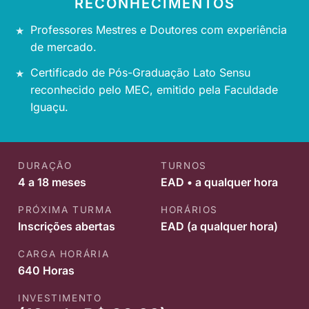
RECONHECIMENTOS
Professores Mestres e Doutores com experiência
de mercado.
Certificado de Pós-Graduação Lato Sensu
reconhecido pelo MEC, emitido pela Faculdade
Iguaçu.
DURAÇÃO
TURNOS
4 a 18 meses
EAD • a qualquer hora
PRÓXIMA TURMA
HORÁRIOS
Inscrições abertas
EAD (a qualquer hora)
CARGA HORÁRIA
640 Horas
INVESTIMENTO