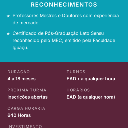
RECONHECIMENTOS
Professores Mestres e Doutores com experiência
de mercado.
Certificado de Pós-Graduação Lato Sensu
reconhecido pelo MEC, emitido pela Faculdade
Iguaçu.
DURAÇÃO
TURNOS
4 a 18 meses
EAD • a qualquer hora
PRÓXIMA TURMA
HORÁRIOS
Inscrições abertas
EAD (a qualquer hora)
CARGA HORÁRIA
640 Horas
INVESTIMENTO