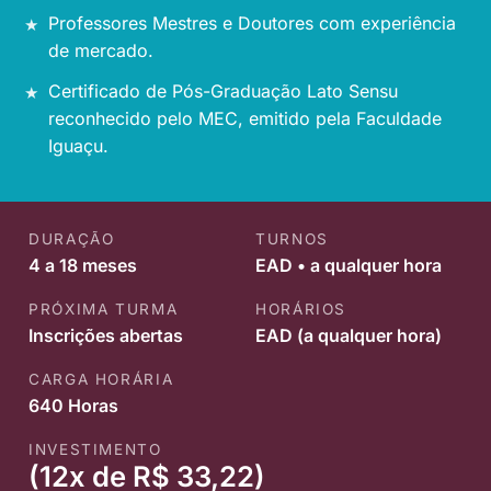
Professores Mestres e Doutores com experiência
de mercado.
Certificado de Pós-Graduação Lato Sensu
reconhecido pelo MEC, emitido pela Faculdade
Iguaçu.
DURAÇÃO
TURNOS
4 a 18 meses
EAD • a qualquer hora
PRÓXIMA TURMA
HORÁRIOS
Inscrições abertas
EAD (a qualquer hora)
CARGA HORÁRIA
640 Horas
INVESTIMENTO
(12x de R$ 33,22)