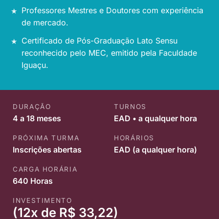
Professores Mestres e Doutores com experiência
de mercado.
Certificado de Pós-Graduação Lato Sensu
reconhecido pelo MEC, emitido pela Faculdade
Iguaçu.
DURAÇÃO
TURNOS
4 a 18 meses
EAD • a qualquer hora
PRÓXIMA TURMA
HORÁRIOS
Inscrições abertas
EAD (a qualquer hora)
CARGA HORÁRIA
640 Horas
INVESTIMENTO
(12x de R$ 33,22)