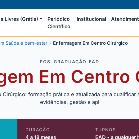
s Livres (Grátis)
Periódico
Institucional
Atendimen
Científico
m Saúde e bem-estar
Enfermagem Em Centro Cirúrgico
PÓS-GRADUAÇÃO EAD
gem Em Centro C
rúrgico: formação prática e atualizada para qualificar
evidências, gestão e apl
DURAÇÃO
TURNOS
4 a 18 meses
EAD • a qualquer 