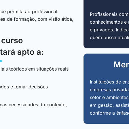
ue permita ao profissional
Profissionais co
área de formação, com visão ética,
conhecimentos e 
e privados. Indi
quem busca atuali
o curso
tará apto a:
Mer
iais teóricos em situações reais
Instituições de en
tados e tomar decisões
empresas privadas
setor e ambientes
 nas necessidades do contexto,
em gestão, assist
conforme a ênfas