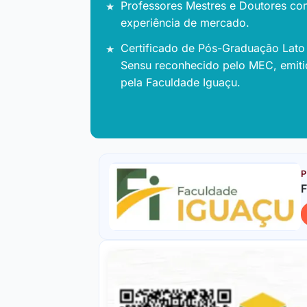
Professores Mestres e Doutores co
experiência de mercado.
Certificado de Pós-Graduação Lato
Sensu reconhecido pelo MEC, emit
pela Faculdade Iguaçu.
P
F