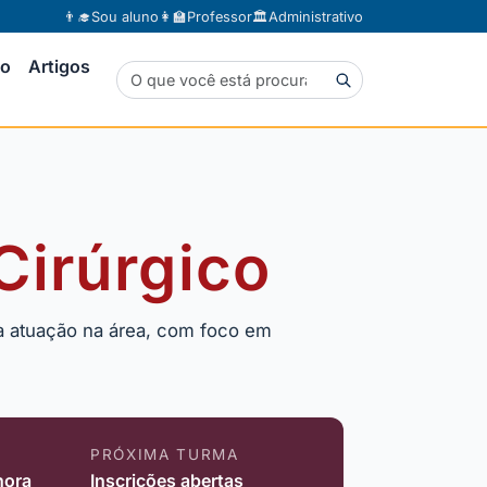
👨‍🎓
Sou aluno
👩‍🏫
Professor
🏛️
Administrativo
to
Artigos
irúrgico
 a atuação na área, com foco em
PRÓXIMA TURMA
hora
Inscrições abertas