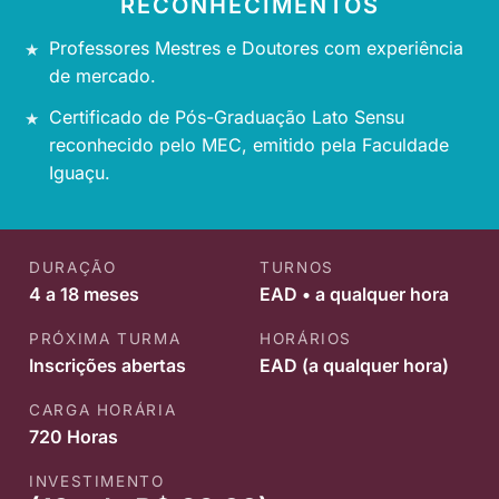
RECONHECIMENTOS
Professores Mestres e Doutores com experiência
de mercado.
Certificado de Pós-Graduação Lato Sensu
reconhecido pelo MEC, emitido pela Faculdade
Iguaçu.
DURAÇÃO
TURNOS
4 a 18 meses
EAD • a qualquer hora
PRÓXIMA TURMA
HORÁRIOS
Inscrições abertas
EAD (a qualquer hora)
CARGA HORÁRIA
720 Horas
INVESTIMENTO