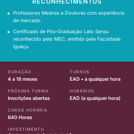
RECONHECIMENTOS
Professores Mestres e Doutores com experiência
de mercado.
Certificado de Pós-Graduação Lato Sensu
reconhecido pelo MEC, emitido pela Faculdade
Iguaçu.
DURAÇÃO
TURNOS
4 a 18 meses
EAD • a qualquer hora
PRÓXIMA TURMA
HORÁRIOS
Inscrições abertas
EAD (a qualquer hora)
CARGA HORÁRIA
640 Horas
INVESTIMENTO