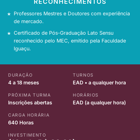
RECONHECIMENTOS
Professores Mestres e Doutores com experiência
de mercado.
Certificado de Pós-Graduação Lato Sensu
reconhecido pelo MEC, emitido pela Faculdade
Iguaçu.
DURAÇÃO
TURNOS
4 a 18 meses
EAD • a qualquer hora
PRÓXIMA TURMA
HORÁRIOS
Inscrições abertas
EAD (a qualquer hora)
CARGA HORÁRIA
640 Horas
INVESTIMENTO