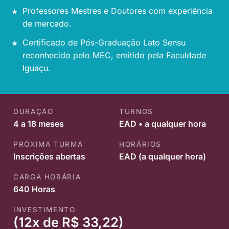
Professores Mestres e Doutores com experiência
de mercado.
Certificado de Pós-Graduação Lato Sensu
reconhecido pelo MEC, emitido pela Faculdade
Iguaçu.
DURAÇÃO
TURNOS
4 a 18 meses
EAD • a qualquer hora
PRÓXIMA TURMA
HORÁRIOS
Inscrições abertas
EAD (a qualquer hora)
CARGA HORÁRIA
640 Horas
INVESTIMENTO
(12x de R$ 33,22)