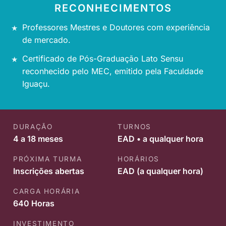
RECONHECIMENTOS
Professores Mestres e Doutores com experiência
de mercado.
Certificado de Pós-Graduação Lato Sensu
reconhecido pelo MEC, emitido pela Faculdade
Iguaçu.
DURAÇÃO
TURNOS
4 a 18 meses
EAD • a qualquer hora
PRÓXIMA TURMA
HORÁRIOS
Inscrições abertas
EAD (a qualquer hora)
CARGA HORÁRIA
640 Horas
INVESTIMENTO