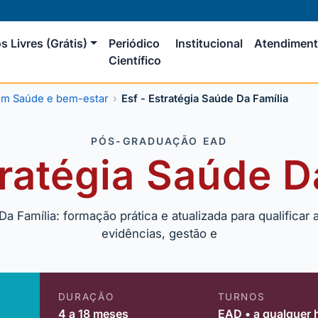
s Livres (Grátis)
Periódico
Institucional
Atendimen
Científico
m Saúde e bem-estar
Esf - Estratégia Saúde Da Família
PÓS-GRADUAÇÃO EAD
tratégia Saúde D
Da Família: formação prática e atualizada para qualificar
evidências, gestão e
DURAÇÃO
TURNOS
4 a 18 meses
EAD • a qualquer 