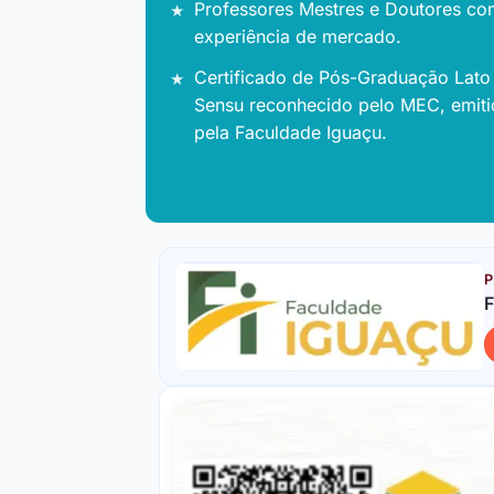
Professores Mestres e Doutores co
experiência de mercado.
Certificado de Pós-Graduação Lato
Sensu reconhecido pelo MEC, emit
pela Faculdade Iguaçu.
P
F