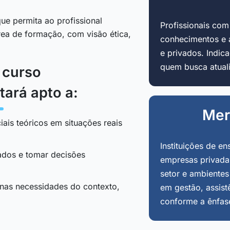
ue permita ao profissional
Profissionais co
área de formação, com visão ética,
conhecimentos e 
e privados. Indi
quem busca atuali
o curso
tará apto a:
Mer
iais teóricos em situações reais
Instituições de en
tados e tomar decisões
empresas privadas
setor e ambientes
 nas necessidades do contexto,
em gestão, assist
conforme a ênfas