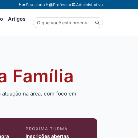
👨‍🎓
Sou aluno
👩‍🏫
Professor
🏛️
Administrativo
to
Artigos
a Família
 a atuação na área, com foco em
PRÓXIMA TURMA
hora
Inscrições abertas