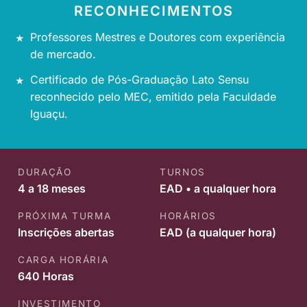
RECONHECIMENTOS
Professores Mestres e Doutores com experiência
de mercado.
Certificado de Pós-Graduação Lato Sensu
reconhecido pelo MEC, emitido pela Faculdade
Iguaçu.
DURAÇÃO
TURNOS
4 a 18 meses
EAD • a qualquer hora
PRÓXIMA TURMA
HORÁRIOS
Inscrições abertas
EAD (a qualquer hora)
CARGA HORÁRIA
640 Horas
INVESTIMENTO