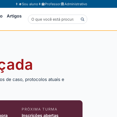
👨‍🎓
Sou aluno
👩‍🏫
Professor
🏛️
Administrativo
to
Artigos
nçada
os de caso, protocolos atuais e
PRÓXIMA TURMA
hora
Inscrições abertas