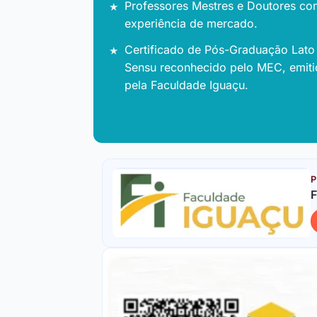
Professores Mestres e Doutores co
experiência de mercado.
Certificado de Pós-Graduação Lato
Sensu reconhecido pelo MEC, emit
pela Faculdade Iguaçu.
P
F