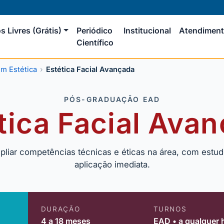
s Livres (Grátis)
Periódico
Institucional
Atendimen
Científico
m Estética
Estética Facial Avançada
PÓS-GRADUAÇÃO EAD
tica Facial Ava
liar competências técnicas e éticas na área, com estud
aplicação imediata.
DURAÇÃO
TURNOS
4 a 18 meses
EAD • a qualquer 