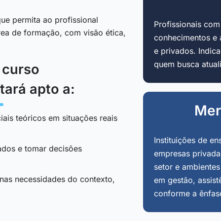
ue permita ao profissional
Profissionais co
área de formação, com visão ética,
conhecimentos e 
e privados. Indi
quem busca atuali
o curso
tará apto a:
Mer
iais teóricos em situações reais
Instituições de en
tados e tomar decisões
empresas privadas
setor e ambientes
 nas necessidades do contexto,
em gestão, assist
conforme a ênfas