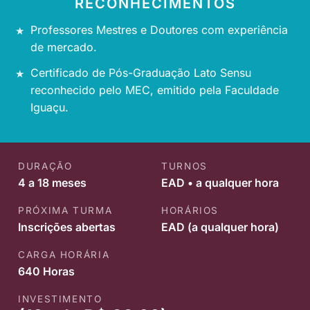
RECONHECIMENTOS
Professores Mestres e Doutores com experiência
de mercado.
Certificado de Pós-Graduação Lato Sensu
reconhecido pelo MEC, emitido pela Faculdade
Iguaçu.
DURAÇÃO
TURNOS
4 a 18 meses
EAD • a qualquer hora
PRÓXIMA TURMA
HORÁRIOS
Inscrições abertas
EAD (a qualquer hora)
CARGA HORÁRIA
640 Horas
INVESTIMENTO