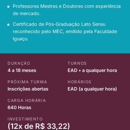
Professores Mestres e Doutores com experiência
de mercado.
Certificado de Pós-Graduação Lato Sensu
reconhecido pelo MEC, emitido pela Faculdade
Iguaçu.
DURAÇÃO
TURNOS
4 a 18 meses
EAD • a qualquer hora
PRÓXIMA TURMA
HORÁRIOS
Inscrições abertas
EAD (a qualquer hora)
CARGA HORÁRIA
640 Horas
INVESTIMENTO
(12x de R$ 33,22)