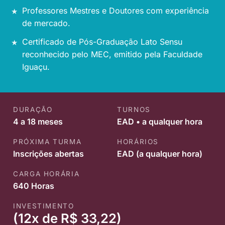
Professores Mestres e Doutores com experiência
de mercado.
Certificado de Pós-Graduação Lato Sensu
reconhecido pelo MEC, emitido pela Faculdade
Iguaçu.
DURAÇÃO
TURNOS
4 a 18 meses
EAD • a qualquer hora
PRÓXIMA TURMA
HORÁRIOS
Inscrições abertas
EAD (a qualquer hora)
CARGA HORÁRIA
640 Horas
INVESTIMENTO
(12x de R$ 33,22)