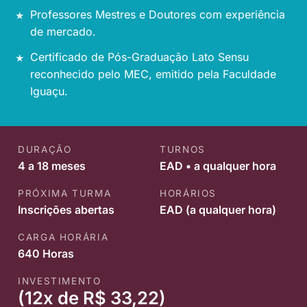
Professores Mestres e Doutores com experiência
de mercado.
Certificado de Pós-Graduação Lato Sensu
reconhecido pelo MEC, emitido pela Faculdade
Iguaçu.
DURAÇÃO
TURNOS
4 a 18 meses
EAD • a qualquer hora
PRÓXIMA TURMA
HORÁRIOS
Inscrições abertas
EAD (a qualquer hora)
CARGA HORÁRIA
640 Horas
INVESTIMENTO
(12x de R$ 33,22)