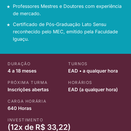
Professores Mestres e Doutores com experiência
de mercado.
Certificado de Pós-Graduação Lato Sensu
reconhecido pelo MEC, emitido pela Faculdade
Iguaçu.
DURAÇÃO
TURNOS
4 a 18 meses
EAD • a qualquer hora
PRÓXIMA TURMA
HORÁRIOS
Inscrições abertas
EAD (a qualquer hora)
CARGA HORÁRIA
640 Horas
INVESTIMENTO
(12x de R$ 33,22)