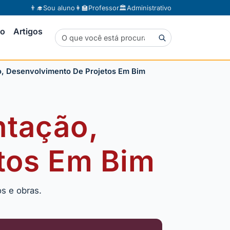
👨‍🎓
Sou aluno
👩‍🏫
Professor
🏛️
Administrativo
to
Artigos
o, Desenvolvimento De Projetos Em Bim
ntação,
tos Em Bim
s e obras.