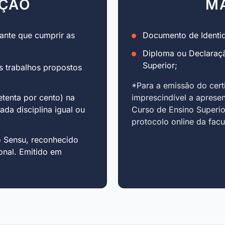
AÇÃO
M
ante que cumprir as
Documento de Identid
Diploma ou Declaraç
Superior;
s trabalhos propostos
*Para a emissão do cert
tenta por cento) na
imprescindível a aprese
cada disciplina igual ou
Curso de Ensino Superio
protocolo online da fac
o Sensu, reconhecido
onal. Emitido em