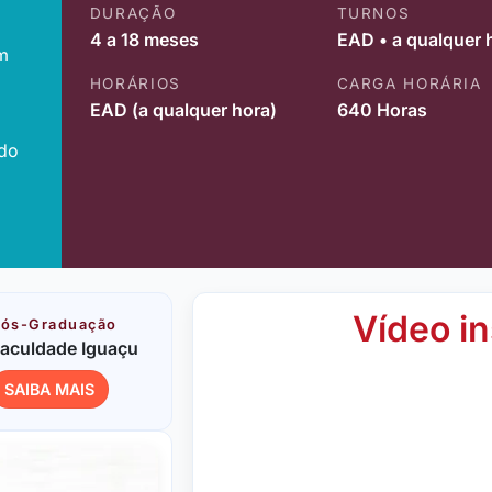
DURAÇÃO
TURNOS
4 a 18 meses
EAD • a qualquer 
m
HORÁRIOS
CARGA HORÁRIA
EAD (a qualquer hora)
640 Horas
ido
Vídeo in
ós-Graduação
aculdade Iguaçu
SAIBA MAIS