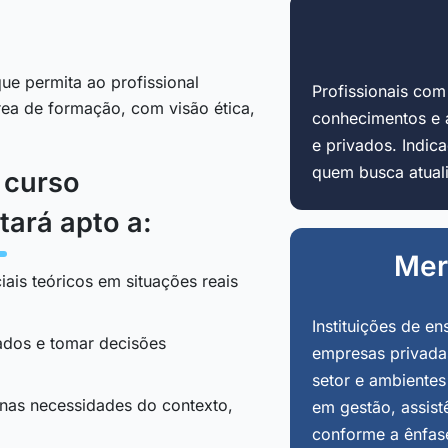
ue permita ao profissional
Profissionais co
área de formação, com visão ética,
conhecimentos e 
e privados. Indi
quem busca atuali
o curso
tará apto a:
Mer
iais teóricos em situações reais
Instituições de en
tados e tomar decisões
empresas privadas
setor e ambientes
 nas necessidades do contexto,
em gestão, assist
conforme a ênfas