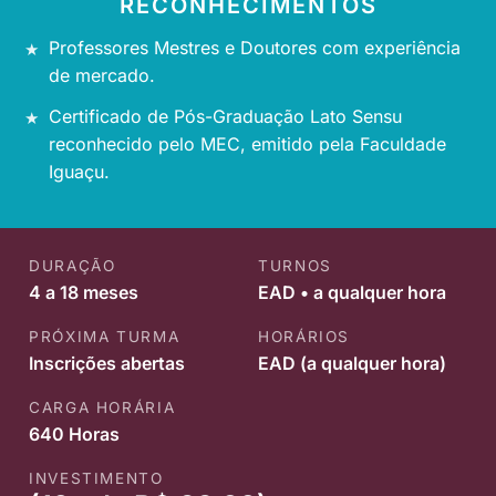
RECONHECIMENTOS
Professores Mestres e Doutores com experiência
de mercado.
Certificado de Pós-Graduação Lato Sensu
reconhecido pelo MEC, emitido pela Faculdade
Iguaçu.
DURAÇÃO
TURNOS
4 a 18 meses
EAD • a qualquer hora
PRÓXIMA TURMA
HORÁRIOS
Inscrições abertas
EAD (a qualquer hora)
CARGA HORÁRIA
640 Horas
INVESTIMENTO