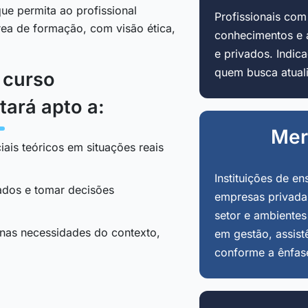
ue permita ao profissional
Profissionais co
área de formação, com visão ética,
conhecimentos e 
e privados. Indi
quem busca atuali
o curso
tará apto a:
Mer
iais teóricos em situações reais
Instituições de en
tados e tomar decisões
empresas privadas
setor e ambientes
 nas necessidades do contexto,
em gestão, assist
conforme a ênfas