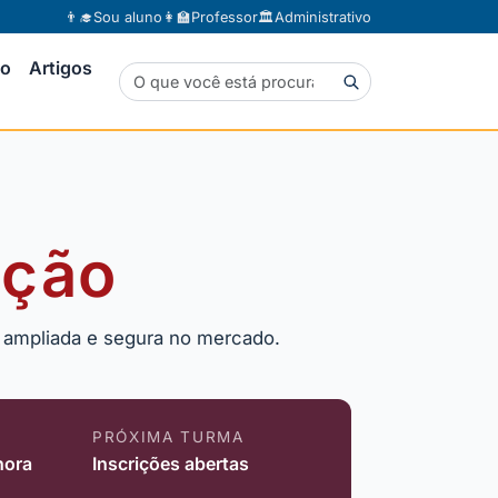
👨‍🎓
Sou aluno
👩‍🏫
Professor
🏛️
Administrativo
to
Artigos
nção
o ampliada e segura no mercado.
PRÓXIMA TURMA
hora
Inscrições abertas