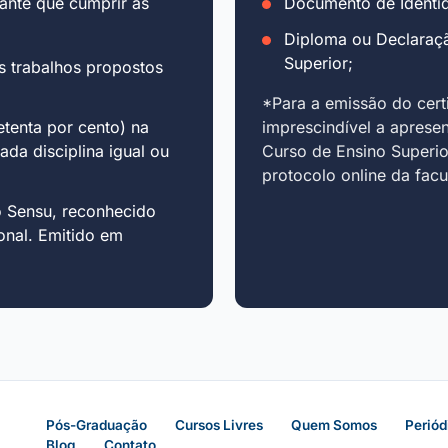
ante que cumprir as
Documento de Identid
Diploma ou Declaraç
Superior;
s trabalhos propostos
*Para a emissão do cert
tenta por cento) na
imprescindível a aprese
cada disciplina igual ou
Curso de Ensino Superio
protocolo online da fac
o Sensu, reconhecido
onal. Emitido em
Pós-Graduação
Cursos Livres
Quem Somos
Periód
Blog
Contato