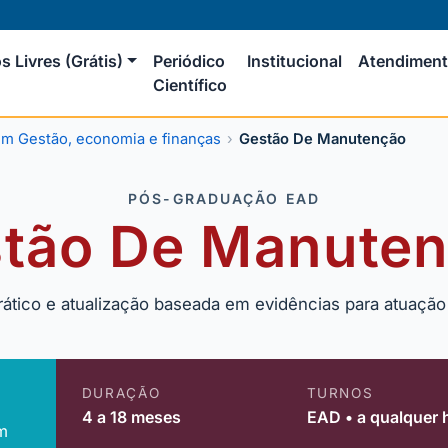
s Livres (Grátis)
Periódico
Institucional
Atendimen
Científico
m Gestão, economia e finanças
Gestão De Manutenção
PÓS-GRADUAÇÃO EAD
tão De Manute
rático e atualização baseada em evidências para atuaçã
DURAÇÃO
TURNOS
4 a 18 meses
EAD • a qualquer 
m