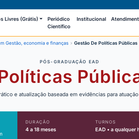
s Livres (Grátis)
Periódico
Institucional
Atendimen
Científico
m Gestão, economia e finanças
Gestão De Políticas Públicas 
PÓS-GRADUAÇÃO EAD
olíticas Públic
rático e atualização baseada em evidências para atuaçã
DURAÇÃO
TURNOS
4 a 18 meses
EAD • a qualquer 
m