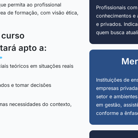
ue permita ao profissional
Profissionais co
área de formação, com visão ética,
conhecimentos e 
e privados. Indi
quem busca atuali
o curso
tará apto a:
Mer
iais teóricos em situações reais
Instituições de en
tados e tomar decisões
empresas privadas
setor e ambientes
 nas necessidades do contexto,
em gestão, assist
conforme a ênfas