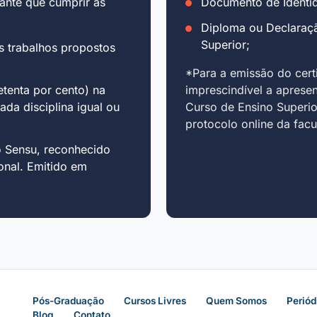
ante que cumprir as
Documento de Identid
Diploma ou Declaraç
Superior;
s trabalhos propostos
*Para a emissão do cert
tenta por cento) na
imprescindível a aprese
cada disciplina igual ou
Curso de Ensino Superio
protocolo online da fac
o Sensu, reconhecido
onal. Emitido em
Pós-Graduação
Cursos Livres
Quem Somos
Periód
Blog
Contato