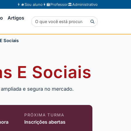
👨‍🎓
Sou aluno
👩‍🏫
Professor
🏛️
Administrativo
to
Artigos
E Sociais
as E Sociais
o ampliada e segura no mercado.
PRÓXIMA TURMA
hora
Inscrições abertas