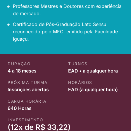
Professores Mestres e Doutores com experiência
de mercado.
Certificado de Pós-Graduação Lato Sensu
reconhecido pelo MEC, emitido pela Faculdade
Iguaçu.
DURAÇÃO
TURNOS
4 a 18 meses
EAD • a qualquer hora
PRÓXIMA TURMA
HORÁRIOS
Inscrições abertas
EAD (a qualquer hora)
CARGA HORÁRIA
640 Horas
INVESTIMENTO
(12x de R$ 33,22)