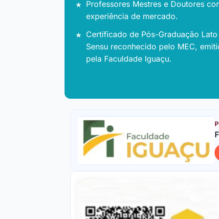
Professores Mestres e Doutores co
experiência de mercado.
Certificado de Pós-Graduação Lato
Sensu reconhecido pelo MEC, emit
pela Faculdade Iguaçu.
P
F