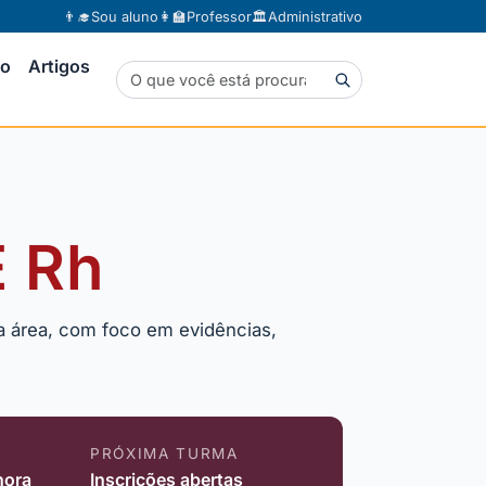
👨‍🎓
Sou aluno
👩‍🏫
Professor
🏛️
Administrativo
to
Artigos
E Rh
na área, com foco em evidências,
PRÓXIMA TURMA
hora
Inscrições abertas