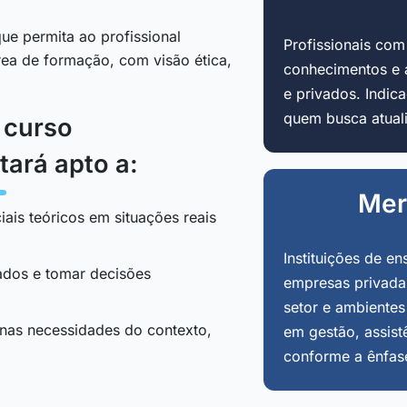
ue permita ao profissional
Profissionais co
área de formação, com visão ética,
conhecimentos e 
e privados. Indi
quem busca atuali
o curso
tará apto a:
Mer
iais teóricos em situações reais
Instituições de en
tados e tomar decisões
empresas privadas
setor e ambientes
 nas necessidades do contexto,
em gestão, assist
conforme a ênfas