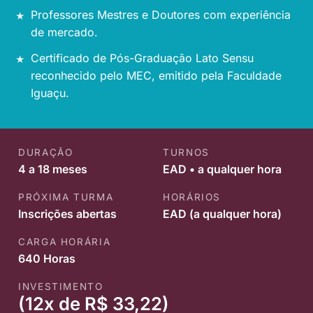
Professores Mestres e Doutores com experiência
de mercado.
Certificado de Pós-Graduação Lato Sensu
reconhecido pelo MEC, emitido pela Faculdade
Iguaçu.
DURAÇÃO
TURNOS
4 a 18 meses
EAD • a qualquer hora
PRÓXIMA TURMA
HORÁRIOS
Inscrições abertas
EAD (a qualquer hora)
CARGA HORÁRIA
640 Horas
INVESTIMENTO
(12x de R$ 33,22)