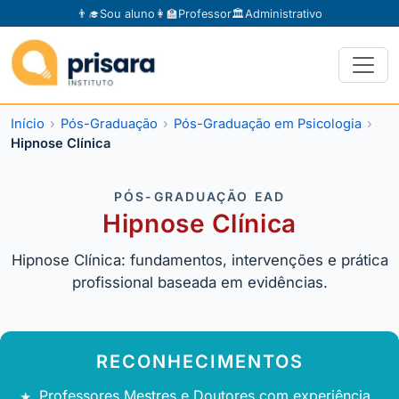
👨‍🎓
Sou aluno
👩‍🏫
Professor
🏛️
Administrativo
Início
Pós-Graduação
Pós-Graduação em Psicologia
Hipnose Clínica
PÓS-GRADUAÇÃO EAD
Hipnose Clínica
Hipnose Clínica: fundamentos, intervenções e prática
profissional baseada em evidências.
RECONHECIMENTOS
Professores Mestres e Doutores com experiência