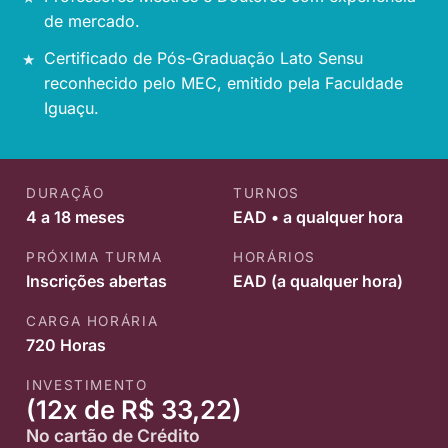
de mercado.
Certificado de Pós-Graduação Lato Sensu
reconhecido pelo MEC, emitido pela Faculdade
Iguaçu.
DURAÇÃO
TURNOS
4 a 18 meses
EAD • a qualquer hora
PRÓXIMA TURMA
HORÁRIOS
Inscrições abertas
EAD (a qualquer hora)
CARGA HORÁRIA
720 Horas
INVESTIMENTO
(12x de R$ 33,22)
No cartão de Crédito