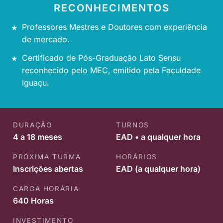
RECONHECIMENTOS
Professores Mestres e Doutores com experiência
de mercado.
Certificado de Pós-Graduação Lato Sensu
reconhecido pelo MEC, emitido pela Faculdade
Iguaçu.
DURAÇÃO
TURNOS
4 a 18 meses
EAD • a qualquer hora
PRÓXIMA TURMA
HORÁRIOS
Inscrições abertas
EAD (a qualquer hora)
CARGA HORÁRIA
640 Horas
INVESTIMENTO