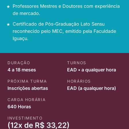
Professores Mestres e Doutores com experiência
de mercado.
Certificado de Pós-Graduação Lato Sensu
reconhecido pelo MEC, emitido pela Faculdade
Iguaçu.
DURAÇÃO
TURNOS
4 a 18 meses
EAD • a qualquer hora
PRÓXIMA TURMA
HORÁRIOS
Inscrições abertas
EAD (a qualquer hora)
CARGA HORÁRIA
640 Horas
INVESTIMENTO
(12x de R$ 33,22)