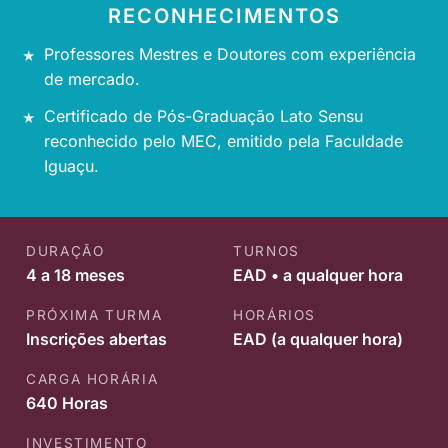
RECONHECIMENTOS
Professores Mestres e Doutores com experiência
de mercado.
Certificado de Pós-Graduação Lato Sensu
reconhecido pelo MEC, emitido pela Faculdade
Iguaçu.
DURAÇÃO
TURNOS
4 a 18 meses
EAD • a qualquer hora
PRÓXIMA TURMA
HORÁRIOS
Inscrições abertas
EAD (a qualquer hora)
CARGA HORÁRIA
640 Horas
INVESTIMENTO