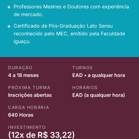
Professores Mestres e Doutores com experiência
de mercado.
Certificado de Pós-Graduação Lato Sensu
reconhecido pelo MEC, emitido pela Faculdade
Iguaçu.
DURAÇÃO
TURNOS
4 a 18 meses
EAD • a qualquer hora
PRÓXIMA TURMA
HORÁRIOS
Inscrições abertas
EAD (a qualquer hora)
CARGA HORÁRIA
640 Horas
INVESTIMENTO
(12x de R$ 33,22)