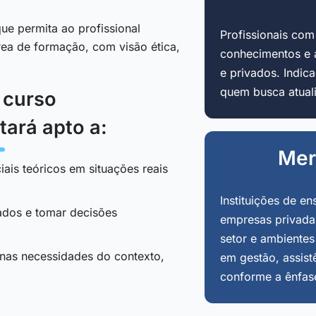
ue permita ao profissional
Profissionais co
área de formação, com visão ética,
conhecimentos e 
e privados. Indi
quem busca atuali
o curso
tará apto a:
Mer
iais teóricos em situações reais
Instituições de en
tados e tomar decisões
empresas privadas
setor e ambientes
 nas necessidades do contexto,
em gestão, assist
conforme a ênfas