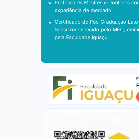
Professores Mestres e Doutores co
experiência de mercado.
Certificado de Pós-Graduação Lato
Sensu reconhecido pelo MEC, emit
pela Faculdade Iguaçu.
P
F