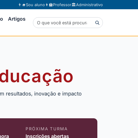
👨‍🎓
Sou aluno
👩‍🏫
Professor
🏛️
Administrativo
to
Artigos
 Educação
m resultados, inovação e impacto
PRÓXIMA TURMA
hora
Inscrições abertas