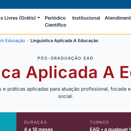
s Livres (Grátis)
Periódico
Institucional
Atendimen
Científico
em Educação
Linguística Aplicada A Educação
PÓS-GRADUAÇÃO EAD
ica Aplicada A
 práticas aplicadas para atuação profissional, focada e
social.
DURAÇÃO
TURNOS
4 a 18 meses
EAD • a qualquer 