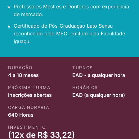
Professores Mestres e Doutores com experiência
de mercado.
Certificado de Pós-Graduação Lato Sensu
reconhecido pelo MEC, emitido pela Faculdade
Iguaçu.
DURAÇÃO
TURNOS
4 a 18 meses
EAD • a qualquer hora
PRÓXIMA TURMA
HORÁRIOS
Inscrições abertas
EAD (a qualquer hora)
CARGA HORÁRIA
640 Horas
INVESTIMENTO
(12x de R$ 33,22)