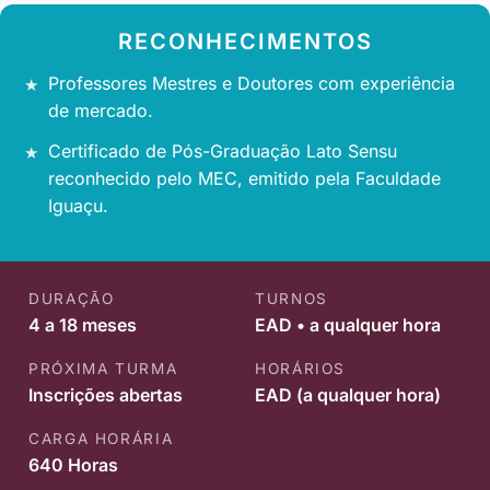
RECONHECIMENTOS
Professores Mestres e Doutores com experiência
de mercado.
Certificado de Pós-Graduação Lato Sensu
reconhecido pelo MEC, emitido pela Faculdade
Iguaçu.
DURAÇÃO
TURNOS
4 a 18 meses
EAD • a qualquer hora
PRÓXIMA TURMA
HORÁRIOS
Inscrições abertas
EAD (a qualquer hora)
CARGA HORÁRIA
640 Horas