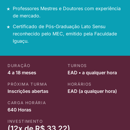
Professores Mestres e Doutores com experiência
de mercado.
Certificado de Pós-Graduação Lato Sensu
reconhecido pelo MEC, emitido pela Faculdade
Iguaçu.
DURAÇÃO
TURNOS
4 a 18 meses
EAD • a qualquer hora
PRÓXIMA TURMA
HORÁRIOS
Inscrições abertas
EAD (a qualquer hora)
CARGA HORÁRIA
640 Horas
INVESTIMENTO
(12x de R$ 33,22)