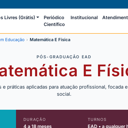
s Livres (Grátis)
Periódico
Institucional
Atendimen
Científico
em Educação
Matemática E Física
PÓS-GRADUAÇÃO EAD
atemática E Físi
 práticas aplicadas para atuação profissional, focada e
social.
DURAÇÃO
TURNOS
4 a 18 meses
EAD • a qualquer 