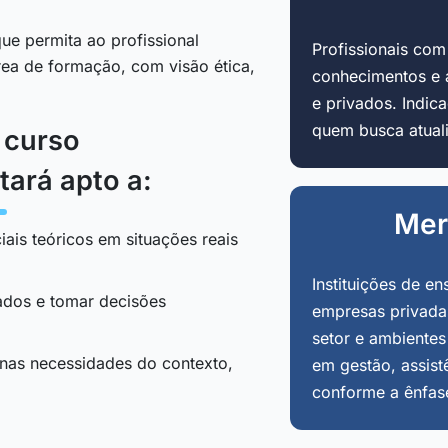
ue permita ao profissional
Profissionais co
área de formação, com visão ética,
conhecimentos e 
e privados. Indi
quem busca atuali
o curso
tará apto a:
Mer
iais teóricos em situações reais
Instituições de en
tados e tomar decisões
empresas privadas
setor e ambientes
 nas necessidades do contexto,
em gestão, assist
conforme a ênfas