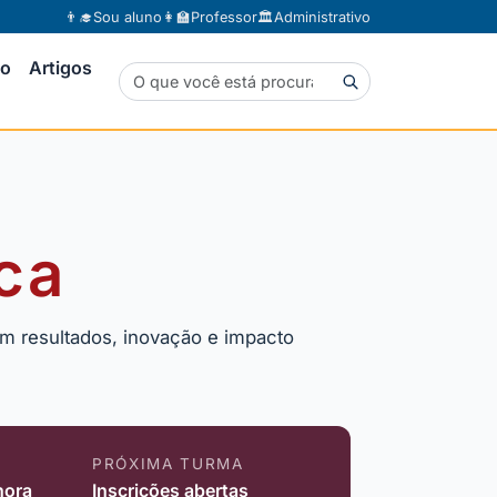
👨‍🎓
Sou aluno
👩‍🏫
Professor
🏛️
Administrativo
to
Artigos
ca
m resultados, inovação e impacto
PRÓXIMA TURMA
hora
Inscrições abertas