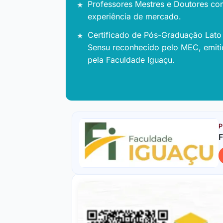
Professores Mestres e Doutores co
experiência de mercado.
Certificado de Pós-Graduação Lato
Sensu reconhecido pelo MEC, emit
pela Faculdade Iguaçu.
P
F