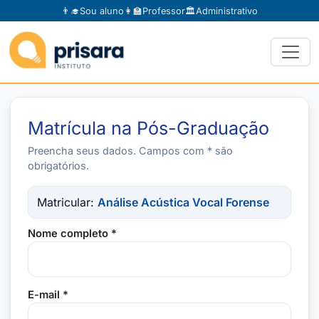
👨‍🎓
Sou aluno
👩‍🏫
Professor
🏛️
Administrativo
Matrícula na Pós-Graduação
Preencha seus dados. Campos com * são
obrigatórios.
Matricular:
Análise Acústica Vocal Forense
Nome completo *
E-mail *