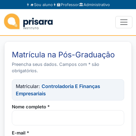
👨‍🎓
Sou aluno
👩‍🏫
Professor
🏛️
Administrativo
Matrícula na Pós-Graduação
Preencha seus dados. Campos com * são
obrigatórios.
Matricular:
Controladoria E Finanças
Empresariais
Nome completo *
E-mail *