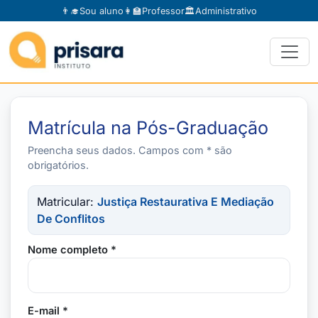
👨‍🎓
Sou aluno
👩‍🏫
Professor
🏛️
Administrativo
Matrícula na Pós-Graduação
Preencha seus dados. Campos com * são
obrigatórios.
Matricular:
Justiça Restaurativa E Mediação
De Conflitos
Nome completo *
E-mail *