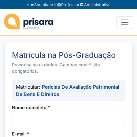
👨‍🎓
Sou aluno
👩‍🏫
Professor
🏛️
Administrativo
Matrícula na Pós-Graduação
Preencha seus dados. Campos com * são
obrigatórios.
Matricular:
Perícias De Avaliação Patrimonial
De Bens E Direitos
Nome completo *
E-mail *