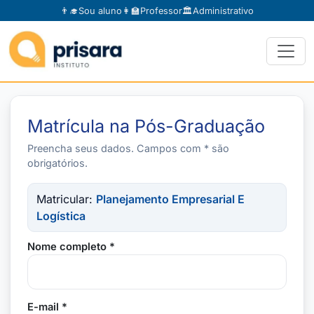
👨‍🎓
Sou aluno
👩‍🏫
Professor
🏛️
Administrativo
Matrícula na Pós-Graduação
Preencha seus dados. Campos com * são
obrigatórios.
Matricular:
Planejamento Empresarial E
Logística
Nome completo *
E-mail *