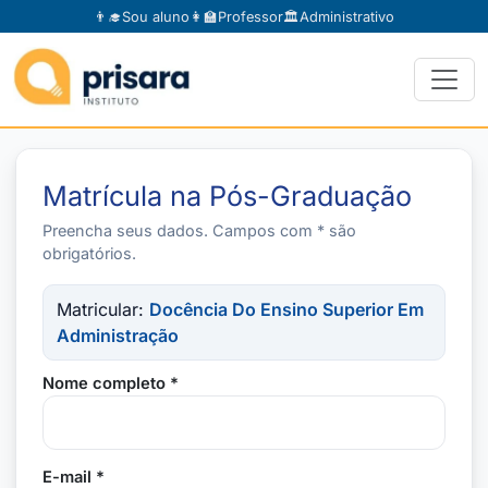
👨‍🎓
Sou aluno
👩‍🏫
Professor
🏛️
Administrativo
Matrícula na Pós-Graduação
Preencha seus dados. Campos com * são
obrigatórios.
Matricular:
Docência Do Ensino Superior Em
Administração
Nome completo *
E-mail *