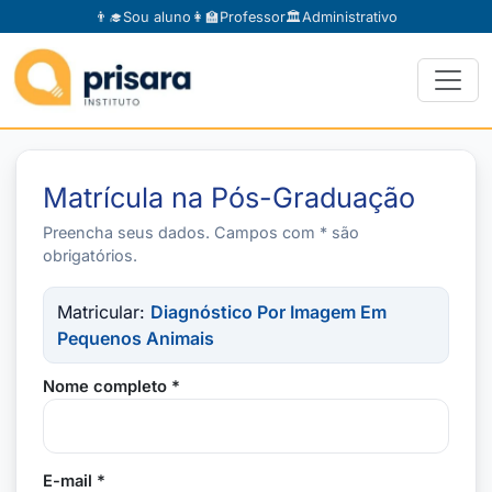
👨‍🎓
Sou aluno
👩‍🏫
Professor
🏛️
Administrativo
Matrícula na Pós-Graduação
Preencha seus dados. Campos com * são
obrigatórios.
Matricular:
Diagnóstico Por Imagem Em
Pequenos Animais
Nome completo *
E-mail *