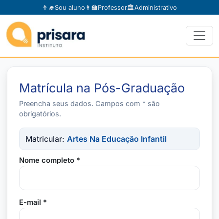
👨‍🎓
Sou aluno
👩‍🏫
Professor
🏛️
Administrativo
Matrícula na Pós-Graduação
Preencha seus dados. Campos com * são
obrigatórios.
Matricular:
Artes Na Educação Infantil
Nome completo *
E-mail *