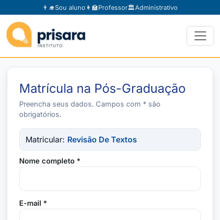
👨‍🎓
Sou aluno
👩‍🏫
Professor
🏛️
Administrativo
Matrícula na Pós-Graduação
Preencha seus dados. Campos com * são
obrigatórios.
Matricular:
Revisão De Textos
Nome completo *
E-mail *